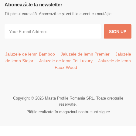
Abonează-le la newsletter
Fii primul care află. Abonează-te și vei fi la curent cu noutățile!
SIGN UP
Jaluzele de lemn Bamboo
Jaluzele de lemn Premier
Jaluzele
de lemn Stejar
Jaluzele de lemn Tei Luxury
Jaluzele de lemn
Faux-Wood
Copyright © 2026 Masta Profile Romania SRL. Toate drepturile
rezervate.
Plățile realizate în magazinul nostru sunt sigure
0
Folosim cookie-uri pentru a vă îmbunătăți experiența pe