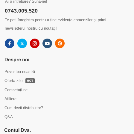
Ai o întrebare? Sună-ne!
0743.005.520
Te poți înregistra pentru a ține evidența comenzilor și primi
newsletterul nostru cu noutăți!
Despre noi
Povestea noastră
Oferta zilei
HOT
Contactați-ne
Afiliere
Cum devii distribuitor?
Q&A
Contul Dvs.